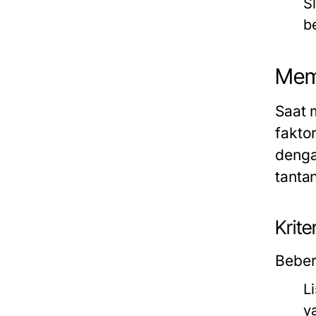
S
b
Memi
Saat 
fakto
denga
tantan
Krite
Beber
L
y