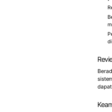
R
B
m
P
d
Revi
Berad
siste
dapat
Keam