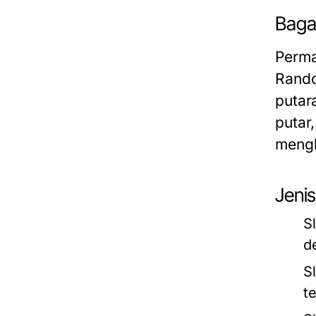
Baga
Perma
Rando
putar
putar
mengh
Jenis
Sl
d
S
te