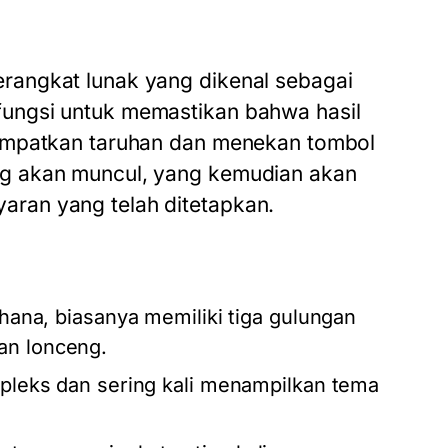
rangkat lunak yang dikenal sebagai
ungsi untuk memastikan bahwa hasil
nempatkan taruhan dan menekan tombol
ng akan muncul, yang kemudian akan
ran yang telah ditetapkan.
rhana, biasanya memiliki tiga gulungan
an lonceng.
ompleks dan sering kali menampilkan tema