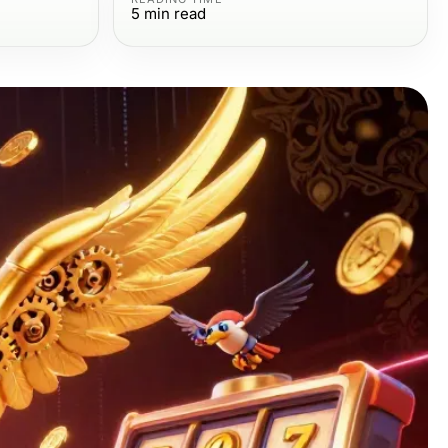
5
min read